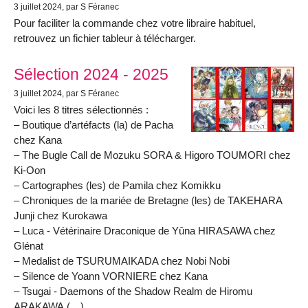
3 juillet 2024
, par S Féranec
Pour faciliter la commande chez votre libraire habituel,
retrouvez un fichier tableur à télécharger.
Sélection 2024 - 2025
3 juillet 2024
, par S Féranec
Voici les 8 titres sélectionnés :
– Boutique d’artéfacts (la) de Pacha
chez Kana
– The Bugle Call de Mozuku SORA & Higoro TOUMORI chez
Ki-Oon
– Cartographes (les) de Pamila chez Komikku
– Chroniques de la mariée de Bretagne (les) de TAKEHARA
Junji chez Kurokawa
– Luca - Vétérinaire Draconique de Yûna HIRASAWA chez
Glénat
– Medalist de TSURUMAIKADA chez Nobi Nobi
– Silence de Yoann VORNIERE chez Kana
– Tsugai - Daemons of the Shadow Realm de Hiromu
ARAKAWA (…)