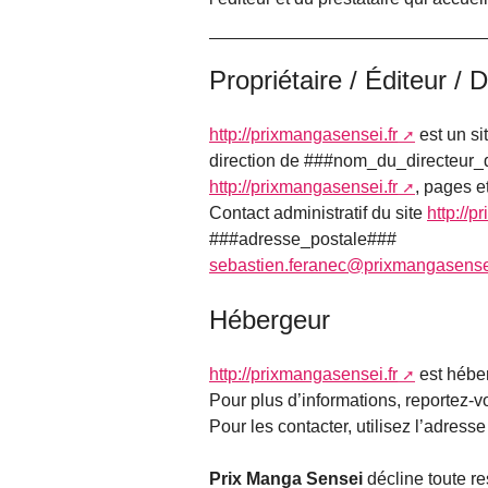
Propriétaire / Éditeur / 
http://prixmangasensei.fr
est un si
direction de ###nom_du_directeur_d
http://prixmangasensei.fr
, pages e
Contact administratif du site
http://p
###adresse_postale###
sebastien.feranec@prixmangasensei
Hébergeur
http://prixmangasensei.fr
est hébe
Pour plus d’informations, reportez-v
Pour les contacter, utilisez l’adresse
Prix Manga Sensei
décline toute re