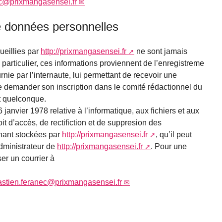
ec@prixmangasensei.fr
de données personnelles
ueillies par
http://prixmangasensei.fr
ne sont jamais
articulier, ces informations proviennent de l’enregistreme
rnie par l’internaute, lui permettant de recevoir une
 demander son inscription dans le comité rédactionnel du
nt quelconque.
 janvier 1978 relative à l’informatique, aux fichiers et aux
oit d’accès, de rectifiction et de suppresion des
rnant stockées par
http://prixmangasensei.fr
, qu’il peut
dministrateur de
http://prixmangasensei.fr
. Pour une
er un courrier à
stien.feranec@prixmangasensei.fr