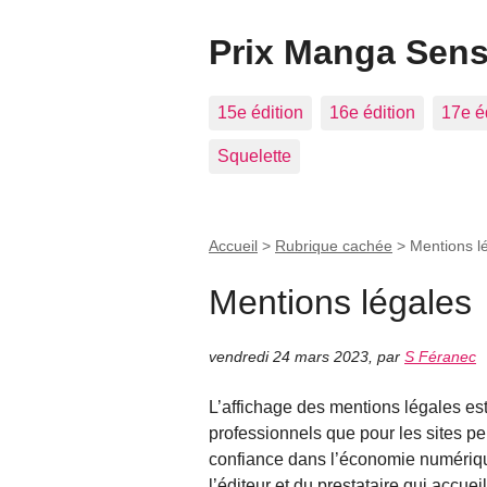
Prix Manga Sens
15e édition
16e édition
17e é
Squelette
Accueil
>
Rubrique cachée
>
Mentions l
Mentions légales
vendredi 24 mars 2023
,
par
S Féranec
L’affichage des mentions légales est 
professionnels que pour les sites per
confiance dans l’économie numérique
l’éditeur et du prestataire qui accueil