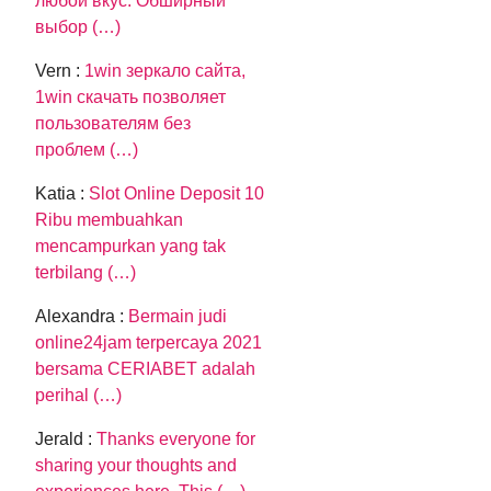
любой вкус. Обширный
выбор (…)
Vern :
1win зеркало сайта,
1win скачать позволяет
пользователям без
проблем (…)
Katia :
Slot Online Deposit 10
Ribu membuahkan
mencampurkan yang tak
terbilang (…)
Alexandra :
Bermain judi
online24jam terpercaya 2021
bersama CERIABET adalah
perihal (…)
Jerald :
Thanks everyone for
sharing your thoughts and