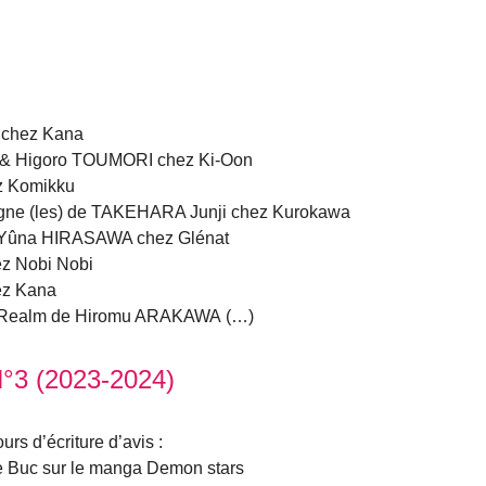
a chez Kana
 & Higoro TOUMORI chez Ki-Oon
ez Komikku
agne (les) de TAKEHARA Junji chez Kurokawa
de Yûna HIRASAWA chez Glénat
z Nobi Nobi
ez Kana
w Realm de Hiromu ARAKAWA (…)
N°3 (2023-2024)
urs d’écriture d’avis :
e Buc sur le manga Demon stars