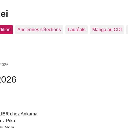
ei
dition
Anciennes sélections
Lauréats
Manga au CDI
 2026
2026
LIER
chez Ankama
ez Pika
bi Nobi