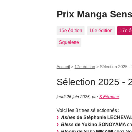
Prix Manga Sens
15e édition
16e édition
17e é
Squelette
Accueil
>
17e édition
>
Sélection 2025 -
Sélection 2025 - 
jeudi 26 juin 2025
,
par
S Féranec
Voici les 8 titres sélectionnés :
Ashes
de Stéphanie LECHEVA
Bless
de Yukino SONOYAMA
ch
Bloom
de Saka MIKAMI
chez No