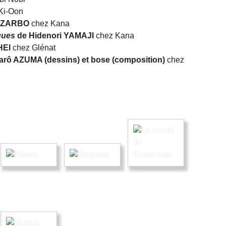
Ki-Oon
n ZARBO
chez Kana
ques
de Hidenori YAMAJI
chez Kana
HEI
chez Glénat
arô AZUMA (dessins) et bose (composition)
chez