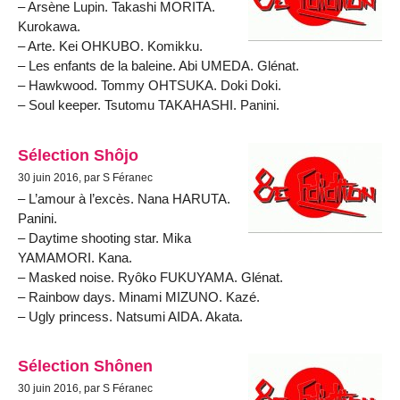
– Arsène Lupin. Takashi MORITA.
Kurokawa.
– Arte. Kei OHKUBO. Komikku.
– Les enfants de la baleine. Abi UMEDA. Glénat.
– Hawkwood. Tommy OHTSUKA. Doki Doki.
– Soul keeper. Tsutomu TAKAHASHI. Panini.
Sélection Shôjo
30 juin 2016, par S Féranec
– L’amour à l’excès. Nana HARUTA.
Panini.
– Daytime shooting star. Mika
YAMAMORI. Kana.
– Masked noise. Ryôko FUKUYAMA. Glénat.
– Rainbow days. Minami MIZUNO. Kazé.
– Ugly princess. Natsumi AIDA. Akata.
Sélection Shônen
30 juin 2016, par S Féranec